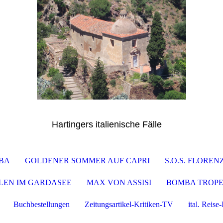
Hartingers italienische Fälle
LBA
GOLDENER SOMMER AUF CAPRI
S.O.S. FLOREN
LEN IM GARDASEE
MAX VON ASSISI
BOMBA TROP
Buchbestellungen
Zeitungsartikel-Kritiken-TV
ital. Reise