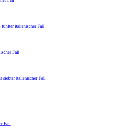
her Fall
er italienischer Fall
scher Fall
bter italienischer Fall
r Fall