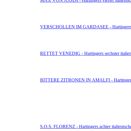
MAX VON ASSISI - Hartingers vierter italienisc
VERSCHOLLEN IM GARDASEE - Hartingers fünft
RETTET VENEDIG - Hartingers sechster italieni
BITTERE ZITRONEN IN AMALFI - Hartingers sie
S.O.S. FLORENZ - Hartingers achter italienische